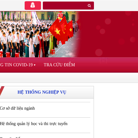
G TIN COVID-19
TRA CỨU ĐIỂM
▼
HỆ THỐNG NGHIỆP VỤ
Cơ sở dữ liệu ngành
Hệ thống quản lý học và thi trực tuyến