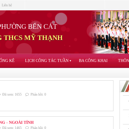
Liên hệ
PHƯỜNG BẾN CÁT
 THCS MỸ THẠNH
ỐNG KÊ
LỊCH CÔNG TÁC TUẦN
BA CÔNG KHAI
THÔN
▼
Đã xem: 1655
Phản hồi: 0
G - NGOÀI TỈNH
Đã xem: 1465
Phản hồi: 0