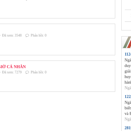
Đã xem: 3548
Phản hồi: 0
11
Ngà
duy
GIỜ CÁ NHÂN
giả
Đã xem: 7279
Phản hồi: 0
huy
hàn
Ngà
12
Ngà
biế
và 
Ngà
28