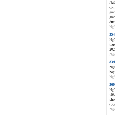
Ngà
côn
giá
giá
dục
Ngà
35
Ngà
thự
202
Ngà
83
Ngà
hoạ
Ngà
36
Ngà
việ
phó
(30
Ngà