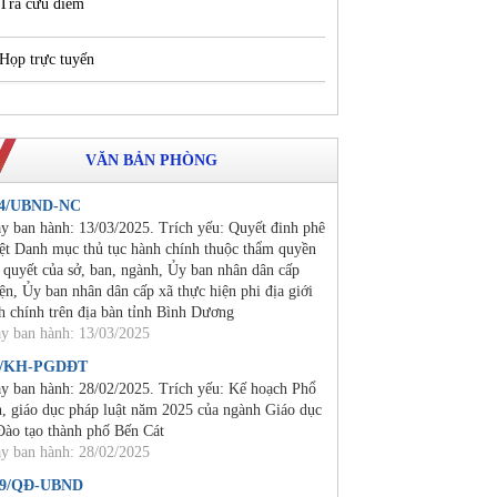
Tra cứu điểm
Họp trực tuyến
VĂN BẢN PHÒNG
24/UBND-NC
y ban hành: 13/03/2025. Trích yếu: Quyết đinh phê
ệt Danh mục thủ tục hành chính thuộc thẩm quyền
i quyết của sở, ban, ngành, Ủy ban nhân dân cấp
ện, Ủy ban nhân dân cấp xã thực hiện phi địa giới
h chính trên địa bàn tỉnh Bình Dương
y ban hành: 13/03/2025
2/KH-PGDĐT
y ban hành: 28/02/2025. Trích yếu: Kế hoạch Phổ
n, giáo dục pháp luật năm 2025 của ngành Giáo dục
Đào tạo thành phố Bến Cát
y ban hành: 28/02/2025
19/QĐ-UBND