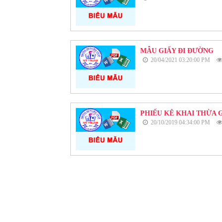
MẪU GIẤY ĐI ĐƯỜNG
20/04/2021 03:20:00 PM
PHIẾU KÊ KHAI THỪA 
20/10/2019 04:34:00 PM