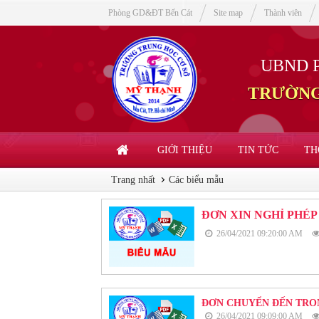
Phòng GD&ĐT Bến Cát
Site map
Thành viên
UBND 
TRƯỜNG
GIỚI THIỆU
TIN TỨC
TH
Trang nhất
Các biểu mẫu
ĐƠN XIN NGHỈ PHÉP
26/04/2021 09:20:00 AM
ĐƠN CHUYỂN ĐẾN TRON
26/04/2021 09:09:00 AM