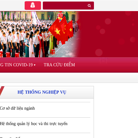
G TIN COVID-19
TRA CỨU ĐIỂM
▼
HỆ THỐNG NGHIỆP VỤ
Cơ sở dữ liệu ngành
Hệ thống quản lý học và thi trực tuyến