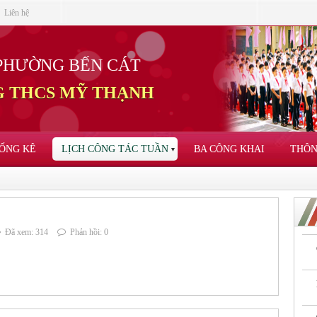
Liên hệ
PHƯỜNG BẾN CÁT
 THCS MỸ THẠNH
ỐNG KÊ
LỊCH CÔNG TÁC TUẦN
BA CÔNG KHAI
THÔN
▼
Đã xem: 314
Phản hồi: 0