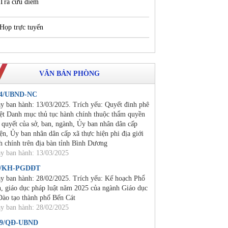
Tra cứu điểm
Họp trực tuyến
VĂN BẢN PHÒNG
24/UBND-NC
y ban hành: 13/03/2025. Trích yếu: Quyết đinh phê
ệt Danh mục thủ tục hành chính thuộc thẩm quyền
i quyết của sở, ban, ngành, Ủy ban nhân dân cấp
ện, Ủy ban nhân dân cấp xã thực hiện phi địa giới
h chính trên địa bàn tỉnh Bình Dương
y ban hành: 13/03/2025
2/KH-PGDĐT
y ban hành: 28/02/2025. Trích yếu: Kế hoạch Phổ
n, giáo dục pháp luật năm 2025 của ngành Giáo dục
Đào tạo thành phố Bến Cát
y ban hành: 28/02/2025
19/QĐ-UBND