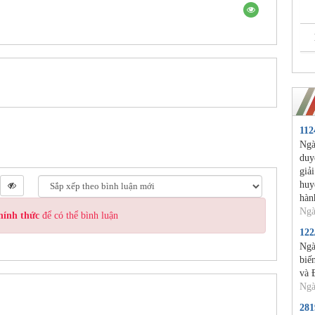
11
Ngà
duy
giả
huy
hàn
Ngà
hính thức
để có thể bình luận
12
Ngà
biế
và 
Ngà
28