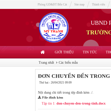
Phòng GD&ĐT Bến Cát
Site map
Thành viên
UBND 
TRƯỜNG
GIỚI THIỆU
TIN TỨC
TH
Trang nhất
Các biểu mẫu
ĐƠN CHUYỂN ĐẾN TRONG 
Thứ hai - 26/04/2021 09:09
Nội dung chi tiết trong tệp đính kèm ./.
File đính kèm
Tập tin 1:
don-chuyen-den-trong-tinh.docx