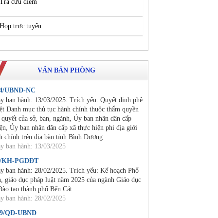
Tra cứu điểm
Họp trực tuyến
VĂN BẢN PHÒNG
24/UBND-NC
y ban hành: 13/03/2025. Trích yếu: Quyết đinh phê
ệt Danh mục thủ tục hành chính thuộc thẩm quyền
i quyết của sở, ban, ngành, Ủy ban nhân dân cấp
ện, Ủy ban nhân dân cấp xã thực hiện phi địa giới
h chính trên địa bàn tỉnh Bình Dương
y ban hành: 13/03/2025
2/KH-PGDĐT
y ban hành: 28/02/2025. Trích yếu: Kế hoạch Phổ
n, giáo dục pháp luật năm 2025 của ngành Giáo dục
Đào tạo thành phố Bến Cát
y ban hành: 28/02/2025
19/QĐ-UBND