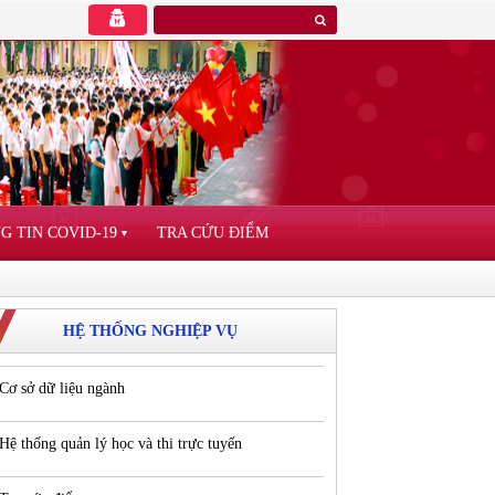
G TIN COVID-19
TRA CỨU ĐIỂM
▼
HỆ THỐNG NGHIỆP VỤ
Cơ sở dữ liệu ngành
Hệ thống quản lý học và thi trực tuyến