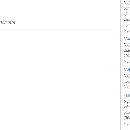
Ngà
côn
giá
giá
/10/2019)
dục
Ngà
35
Ngà
thự
202
Ngà
83
Ngà
hoạ
Ngà
36
Ngà
việ
phó
(30
Ngà