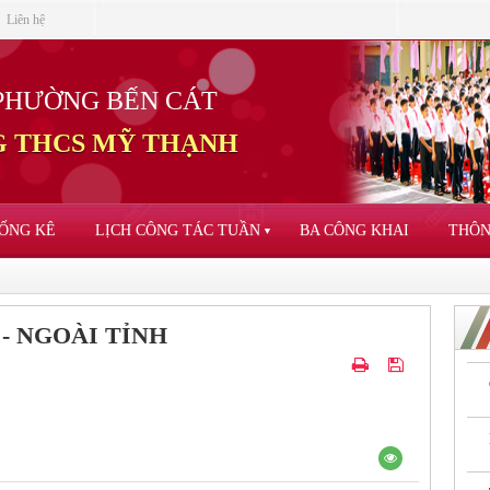
Liên hệ
PHƯỜNG BẾN CÁT
 THCS MỸ THẠNH
ỐNG KÊ
LỊCH CÔNG TÁC TUẦN
BA CÔNG KHAI
THÔN
▼
- NGOÀI TỈNH