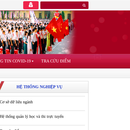
G TIN COVID-19
TRA CỨU ĐIỂM
▼
HỆ THỐNG NGHIỆP VỤ
Cơ sở dữ liệu ngành
Hệ thống quản lý học và thi trực tuyến