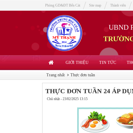
Phòng GD&ĐT Bến Cát
Site map
Thành viên
UBND 
TRƯỜNG
GIỚI THIỆU
TIN TỨC
TH
Trang nhất
Thực đơn tuần
THỰC ĐƠN TUẦN 24 ÁP DỤN
Chủ nhật - 23/02/2025 13:15