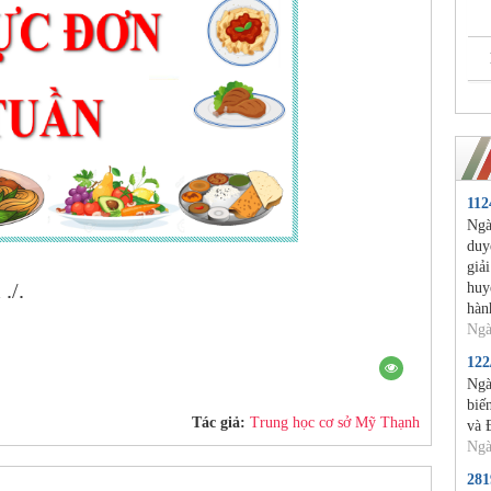
11
Ngà
duy
giả
./.
huy
hàn
Ngà
12
Ngà
biế
Tác giả:
Trung học cơ sở Mỹ Thạnh
và 
Ngà
28