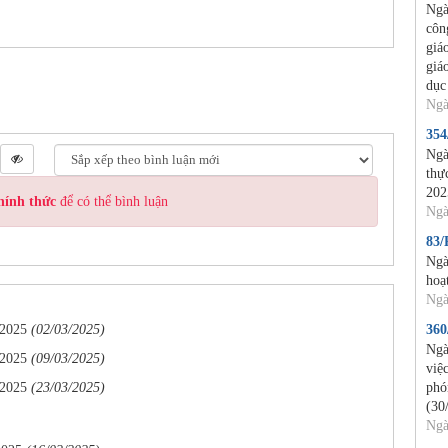
Ngà
côn
giá
giá
dục
Ngà
35
Ngà
thự
202
hính thức
để có thể bình luận
Ngà
83
Ngà
hoạ
Ngà
2025
(02/03/2025)
36
Ngà
2025
(09/03/2025)
việ
2025
(23/03/2025)
phó
(30
Ngà