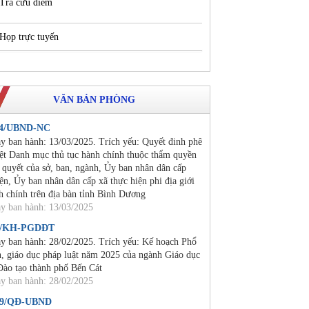
Tra cứu điểm
Họp trực tuyến
VĂN BẢN PHÒNG
24/UBND-NC
y ban hành: 13/03/2025. Trích yếu: Quyết đinh phê
ệt Danh mục thủ tục hành chính thuộc thẩm quyền
i quyết của sở, ban, ngành, Ủy ban nhân dân cấp
ện, Ủy ban nhân dân cấp xã thực hiện phi địa giới
h chính trên địa bàn tỉnh Bình Dương
y ban hành: 13/03/2025
2/KH-PGDĐT
y ban hành: 28/02/2025. Trích yếu: Kế hoạch Phổ
n, giáo dục pháp luật năm 2025 của ngành Giáo dục
Đào tạo thành phố Bến Cát
y ban hành: 28/02/2025
19/QĐ-UBND