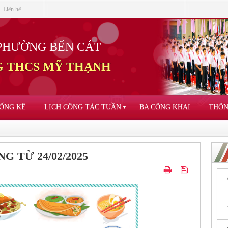
Liên hệ
PHƯỜNG BẾN CÁT
 THCS MỸ THẠNH
ỐNG KÊ
LỊCH CÔNG TÁC TUẦN
BA CÔNG KHAI
THÔN
▼
G TỪ 24/02/2025