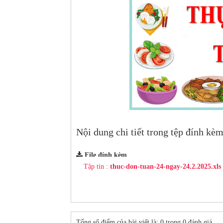
Nội dung chi tiết trong tệp đính kèm 
File đính kèm
Tập tin :
thuc-don-tuan-24-ngay-24.2.2025.xls
Tổng số điểm của bài viết là: 0 trong 0 đánh giá