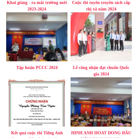
Khai giảng - ra mắt trường mới
Cuộc thi tuyên truyền sách cấp
2023-2024
thị xã năm 2024
Tập huấn PCCC 2024
Lễ công nhận đạt chuẩn Quốc
gia 2024
Kết quả cuộc thi Tiếng Anh
HINH ANH HOAT DONG ĐẦU