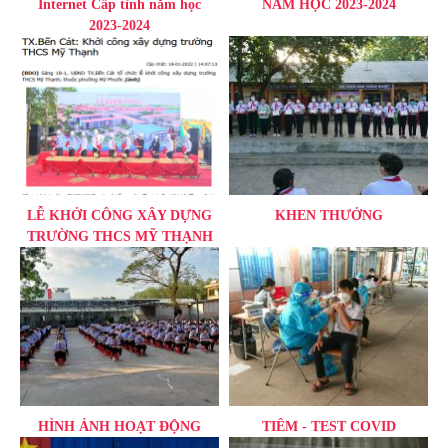
Internet Cấp tỉnh năm học
NĂM HỌC 2023-2024
2023-2024
LỄ KHỞI CÔNG XÂY DỰNG
KHEN THƯỞNG
TRƯỜNG THCS MỸ THẠNH
HÌNH ẢNH HOẠT ĐỘNG
TIÊM - TEST COVID