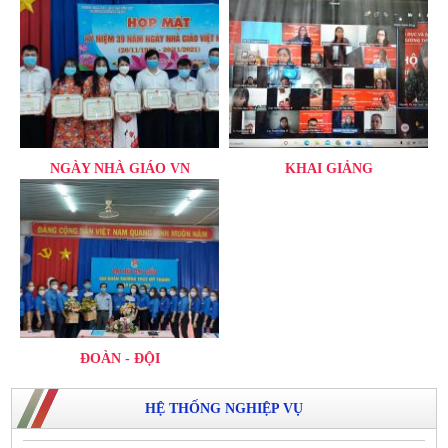
NGÀY NHÀ GIÁO VN
KHAI GIẢNG
ĐOÀN - ĐỘI
HỆ THỐNG NGHIỆP VỤ