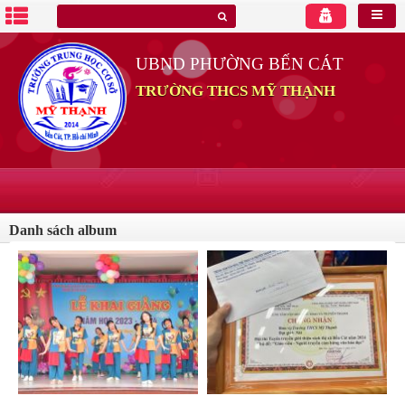
UBND PHƯỜNG BẾN CÁT
TRƯỜNG THCS MỸ THẠNH
Danh sách album