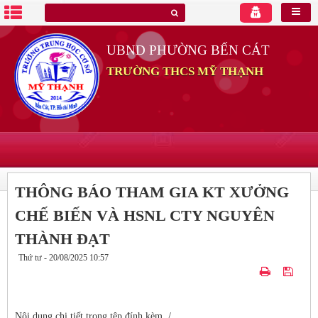
UBND PHƯỜNG BẾN CÁT
TRƯỜNG THCS MỸ THẠNH
THÔNG BÁO THAM GIA KT XƯỞNG
CHẾ BIẾN VÀ HSNL CTY NGUYÊN
THÀNH ĐẠT
Thứ tư - 20/08/2025 10:57
Nội dung chi tiết trong tệp đính kèm ./.